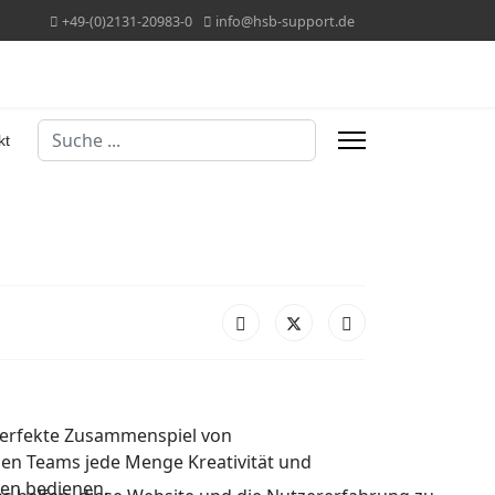
+49-(0)2131-20983-0
info@hsb-support.de
Suchen
kt
 perfekte Zusammenspiel von
len Teams jede Menge Kreativität und
nen bedienen.