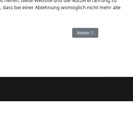
ns helfen, diese Website und die Nutzererfahrung zu
e, dass bei einer Ablehnung womöglich nicht mehr alle
Nächster Beitrag: Risikom
Weiter