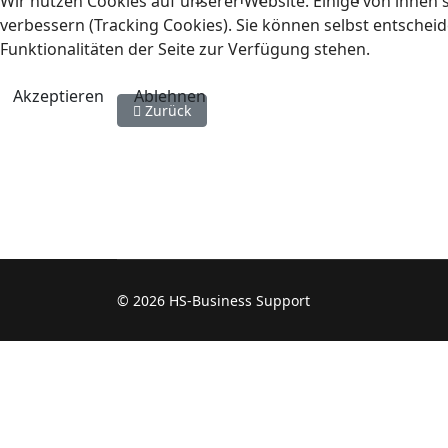
Wir nutzen Cookies auf unserer Website. Einige von ihnen s
verbessern (Tracking Cookies). Sie können selbst entscheid
Funktionalitäten der Seite zur Verfügung stehen.
Akzeptieren
Ablehnen
Vorheriger Beitrag: Equipment
Zurück
© 2026 HS-Business Support