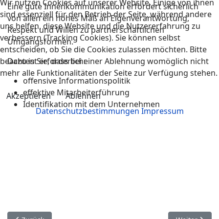
Wir nutzen Cookies auf unserer Website. Einige von ihnen
Eine gute Innenkommunikation erfordert sicherlich
sind essenziell für den Betrieb der Seite, während andere
von allen ein hohes Maß an Eigenverantwortung,
uns helfen, diese Website und die Nutzererfahrung zu
Respekt und Willen zu partnerschaftlichen
verbessern (Tracking Cookies). Sie können selbst
Umgangsformen.
entscheiden, ob Sie die Cookies zulassen möchten. Bitte
beachten Sie, dass bei einer Ablehnung womöglich nicht
Dazu ist erforderlich:
mehr alle Funktionalitäten der Seite zur Verfügung stehen.
offensive Informationspolitik
effektive Mitarbeiterführung
Akzeptieren
Ablehnen
Identifikation mit dem Unternehmen
Datenschutzbestimmungen
Impressum