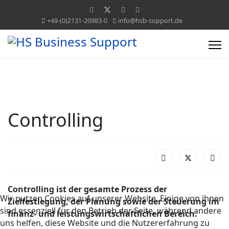
+49-(0)2131-20983-0
info@hsb-support.de
Controlling
Controlling ist der gesamte Prozess der
Wir nutzen Cookies auf unserer Website. Einige von ihnen
Zielfestlegung, der Planung sowie der Steuerung im
sind essenziell für den Betrieb der Seite, während andere
finanz- und leistungswirtschaftlichen Bereich.
uns helfen, diese Website und die Nutzererfahrung zu