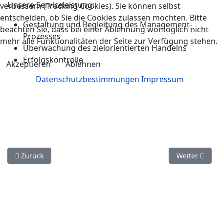
Unsere Serviceleistung:
verbessern (Tracking Cookies). Sie können selbst
entscheiden, ob Sie die Cookies zulassen möchten. Bitte
Gestaltung und Begleitung des Management-
beachten Sie, dass bei einer Ablehnung womöglich nicht
Prozesses
mehr alle Funktionalitäten der Seite zur Verfügung stehen.
Überwachung des zielorientierten Handelns
Erfolgskontrolle
Akzeptieren
Ablehnen
Datenschutzbestimmungen
Impressum
Vorheriger Beitrag: Qualitätsmanagement
Nächster Be
Zurück
Weiter